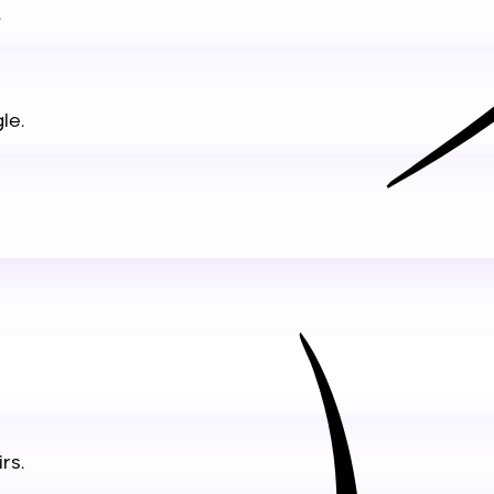
.
le.
rs.