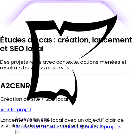
Études de cas : création, lancement
et
SEO local
Des projets réels avec contexte, actions menées et
résultats business observés.
A2CENR
Création de site + SEO local
Voir le projet
Études de cas
Lancement d'un site local avec un objectif clair de
visibilité et de prises de contact qualifiées.
Accueil
Portfolio
Services
Articles
À propos