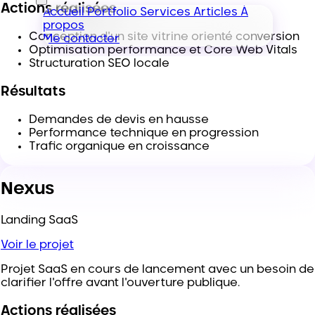
Actions réalisées
Accueil
Portfolio
Services
Articles
À
propos
Conception d'un site vitrine orienté conversion
Me contacter
Optimisation performance et Core Web Vitals
Structuration SEO locale
Résultats
Demandes de devis en hausse
Performance technique en progression
Trafic organique en croissance
Nexus
Landing SaaS
Voir le projet
Projet SaaS en cours de lancement avec un besoin de
clarifier l'offre avant l'ouverture publique.
Actions réalisées