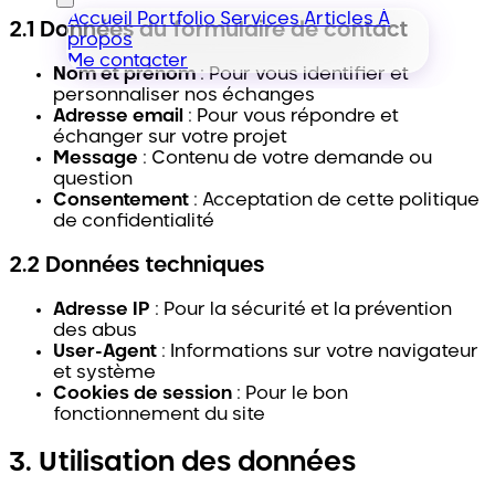
Accueil
Portfolio
Services
Articles
À
2.1 Données du formulaire de contact
propos
Me contacter
Nom et prénom
: Pour vous identifier et
personnaliser nos échanges
Adresse email
: Pour vous répondre et
échanger sur votre projet
Message
: Contenu de votre demande ou
question
Consentement
: Acceptation de cette politique
de confidentialité
2.2 Données techniques
Adresse IP
: Pour la sécurité et la prévention
des abus
User-Agent
: Informations sur votre navigateur
et système
Cookies de session
: Pour le bon
fonctionnement du site
3. Utilisation des données