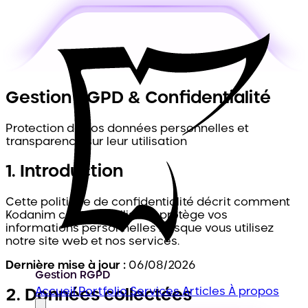
Gestion
RGPD
& Confidentialité
Protection de vos données personnelles et
transparence sur leur utilisation
1. Introduction
Cette politique de confidentialité décrit comment
Kodanim collecte, utilise et protège vos
informations personnelles lorsque vous utilisez
notre site web et nos services.
Dernière mise à jour :
06/08/2026
Gestion RGPD
Accueil
Portfolio
Services
Articles
À propos
2. Données collectées