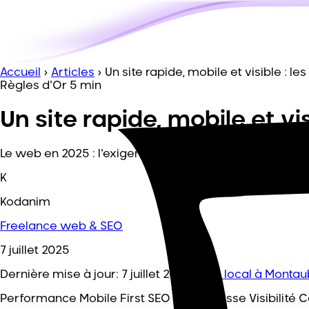
Accueil
›
Articles
›
Un site rapide, mobile et visible : le
Règles d'Or
5 min
Un site rapide, mobile et vis
Le web en 2025 : l'exigence des utilisateurs. Découvrez 
K
Kodanim
Freelance web & SEO
7 juillet 2025
Dernière mise à jour:
7 juillet 2025
·
SEO local à Monta
Performance
Mobile First
SEO
2025
Vitesse
Visibilité
C