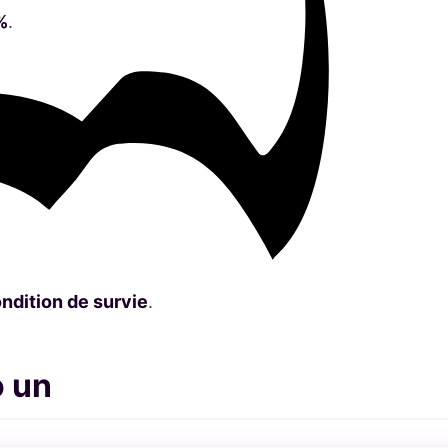
%
.
ndition de survie
.
o un