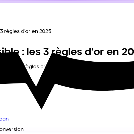
s 3 règles d'or en 2025
ible : les 3 règles d'or en 2
les trois règles cruciales pour un site performant : vite
uban
onversion