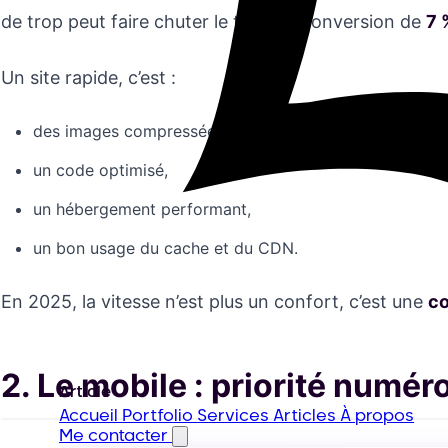
de trop peut faire chuter le taux de conversion de
7 
Un site rapide, c’est :
des images compressées et adaptées,
un code optimisé,
un hébergement performant,
un bon usage du cache et du CDN.
En 2025, la vitesse n’est plus un confort, c’est une
co
2. Le mobile : priorité numér
Article
Accueil
Portfolio
Services
Articles
À propos
Me contacter