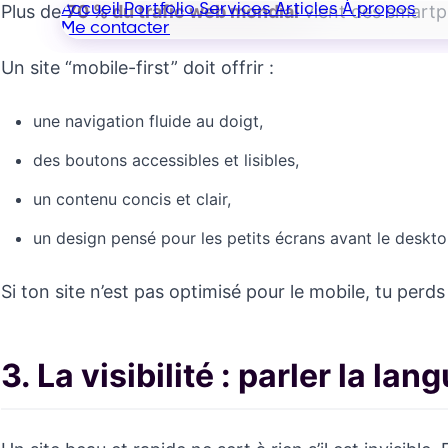
Accueil
Portfolio
Services
Articles
À propos
Plus de
70 % du trafic web mondial
vient des smartph
Me contacter
Un site “mobile-first” doit offrir :
une navigation fluide au doigt,
des boutons accessibles et lisibles,
un contenu concis et clair,
un design pensé pour les petits écrans avant le deskto
Si ton site n’est pas optimisé pour le mobile, tu perd
3. La visibilité : parler la la